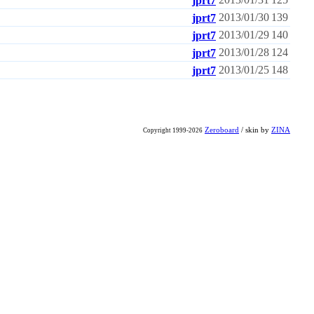
jprt7
2013/01/30
139
jprt7
2013/01/29
140
jprt7
2013/01/28
124
jprt7
2013/01/25
148
jprt7
Zeroboard
/ skin by
ZINA
Copyright 1999-2026