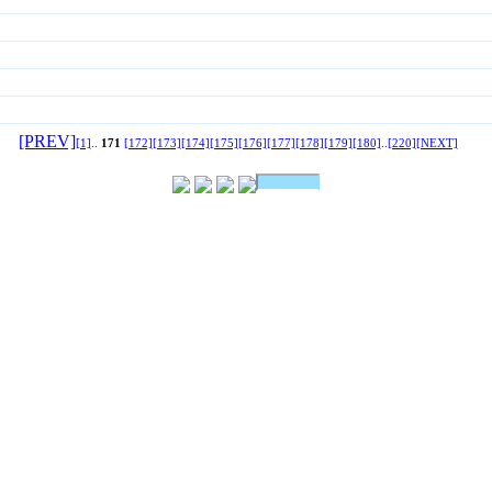
[PREV]
[1]
..
171
[172]
[173]
[174]
[175]
[176]
[177]
[178]
[179]
[180]
..
[220]
[NEXT]